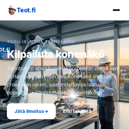
Teot.fi
TEOLLISUUS JA TEKNOLOGIA
Kilpailuta konenäkö
Tarvitsetko apua konenäköprojektin viemiseen
tuotantoon asti? Kun tietokonenäkö liitetään
prosessiin oikein, saat mitattavaa laatua,
nopeutta ja varmuutta päätöksentekoon.
Jätä ilmoitus
→
Etsi tekijöitä