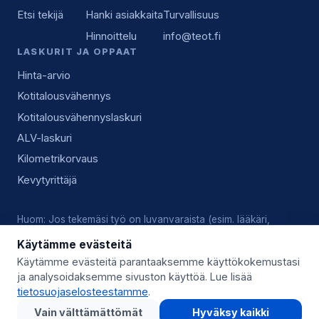
Etsi tekijä
Hanki asiakkaita
Turvallisuus
Hinnoittelu
info@teot.fi
LASKURIT JA OPPAAT
Hinta-arvio
Kotitalousvähennys
Kotitalousvähennyslaskuri
ALV-laskuri
Kilometrikorvaus
Kevytyrittäjä
Huom: Jos tekemäsi työ on luvanvaraista (esim. lääkäri,
lukkoseppä, sähköasennus), vastaat tekijänä itse voimassa
Käytämme evästeitä
olevista luvista, pätevyyksistä ja alan käytännöistä.
Käytämme evästeitä parantaaksemme käyttökokemustasi
ja analysoidaksemme sivuston käyttöä. Lue lisää
© 2026 Teot.fi (Giggo Oy) · Y-tunnus 3559746-8 · Kysy lisää:
tietosuojaselosteestamme
.
info@teot.fi
Vain välttämättömät
Hyväksy kaikki