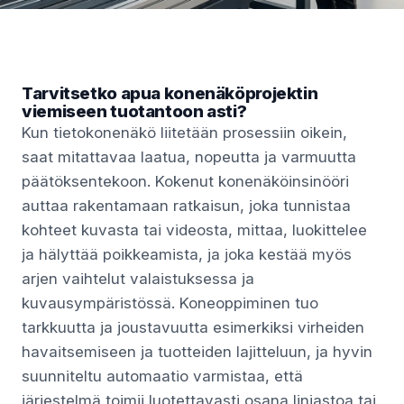
Tarvitsetko apua konenäköprojektin
viemiseen tuotantoon asti?
Kun tietokonenäkö liitetään prosessiin oikein,
saat mitattavaa laatua, nopeutta ja varmuutta
päätöksentekoon. Kokenut konenäköinsinööri
auttaa rakentamaan ratkaisun, joka tunnistaa
kohteet kuvasta tai videosta, mittaa, luokittelee
ja hälyttää poikkeamista, ja joka kestää myös
arjen vaihtelut valaistuksessa ja
kuvausympäristössä. Koneoppiminen tuo
tarkkuutta ja joustavuutta esimerkiksi virheiden
havaitsemiseen ja tuotteiden lajitteluun, ja hyvin
suunniteltu automaatio varmistaa, että
järjestelmä toimii luotettavasti osana linjastoa tai