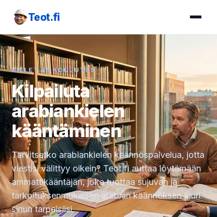
Teot.fi
KIELET JA KOULUTUS
Kilpailuta
arabiankielen
kääntäminen
Tarvitsetko arabiankielen käännöspalvelua, jotta
viestisi välittyy oikein? Teot.fi auttaa löytämään
ammattikääntäjän, joka tuottaa sujuvan ja
tarkoituksenmukaisen arabian käännöksen juuri
sinun tarpeisiisi.