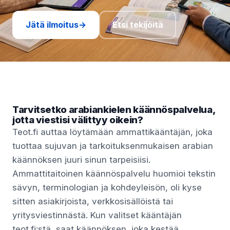
Jätä ilmoitus
→
Etsi tekijöitä
Tarvitsetko arabiankielen käännöspalvelua,
jotta viestisi välittyy oikein?
Teot.fi auttaa löytämään ammattikääntäjän, joka
tuottaa sujuvan ja tarkoituksenmukaisen arabian
käännöksen juuri sinun tarpeisiisi.
Ammattitaitoinen käännöspalvelu huomioi tekstin
sävyn, terminologian ja kohdeyleisön, oli kyse
sitten asiakirjoista, verkkosisällöistä tai
yritysviestinnästä. Kun valitset kääntäjän
teot.fi:stä, saat käännöksen, joka kestää