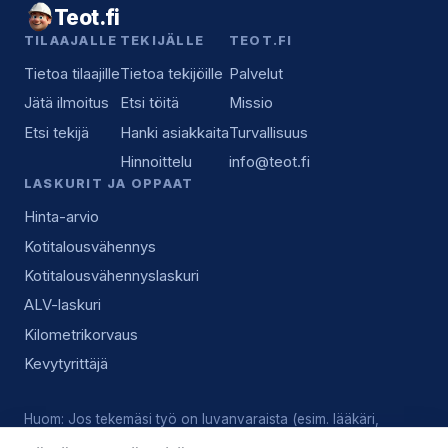
Teot.fi
TILAAJALLE
TEKIJÄLLE
TEOT.FI
Tietoa tilaajille
Tietoa tekijöille
Palvelut
Jätä ilmoitus
Etsi töitä
Missio
Etsi tekijä
Hanki asiakkaita
Turvallisuus
Hinnoittelu
info@teot.fi
LASKURIT JA OPPAAT
Hinta-arvio
Kotitalousvähennys
Kotitalousvähennyslaskuri
ALV-laskuri
Kilometrikorvaus
Kevytyrittäjä
Huom: Jos tekemäsi työ on luvanvaraista (esim. lääkäri,
lukkoseppä, sähköasennus), vastaat tekijänä itse voimassa