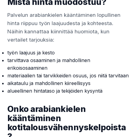
Mistä hinta muodostuu?
Palvelun arabiankielen kääntäminen lopullinen
hinta riippuu työn laajuudesta ja kohteesta.
Näihin kannattaa kiinnittää huomiota, kun
vertailet tarjouksia:
työn laajuus ja kesto
tarvittava osaaminen ja mahdollinen
erikoisosaaminen
materiaalien tai tarvikkeiden osuus, jos niitä tarvitaan
aikataulu ja mahdollinen kiireellisyys
alueellinen hintataso ja tekijöiden kysyntä
Onko arabiankielen
kääntäminen
kotitalousvähennyskelpoista
?