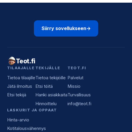
Siirry sovellukseen
→
Teot.fi
TILAAJALLE
TEKIJÄLLE
TEOT.FI
Tietoa tilaajille
Tietoa tekijöille
Palvelut
Jätä ilmoitus
Etsi töitä
Missio
Etsi tekijä
Hanki asiakkaita
Turvallisuus
Hinnoittelu
info@teot.fi
LASKURIT JA OPPAAT
Hinta-arvio
Kotitalousvähennys