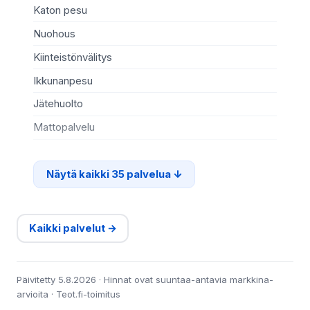
Katon pesu
Läh
Nuohous
Ot
Kiinteistönvälitys
Il
Ikkunanpesu
Il
Jätehuolto
Jä
Mattopalvelu
Ka
Näytä kaikki 35 palvelua
Kaikki palvelut →
Päivitetty 5.8.2026 · Hinnat ovat suuntaa-antavia markkina-
arvioita · Teot.fi-toimitus