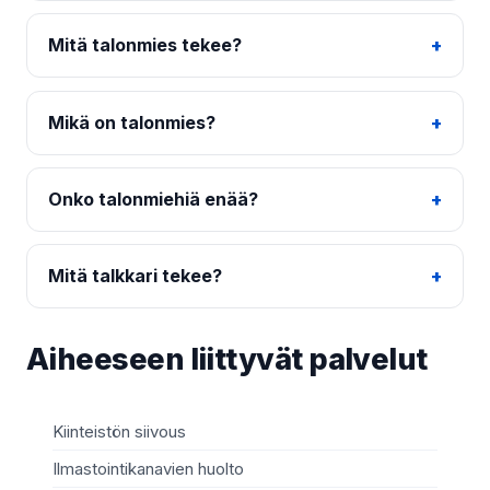
Mitä talonmies tekee?
Mikä on talonmies?
Onko talonmiehiä enää?
Mitä talkkari tekee?
Aiheeseen liittyvät palvelut
Kiinteistön siivous
Kii
Ilmastointikanavien huolto
Sii