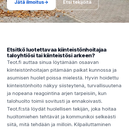
Jätä ilmoitus
→
Etsi tekijöitä
Etsitkö luotettavaa kiinteistönhoitajaa
taloyhtiösi tai kiinteistösi arkeen?
Teot.fi auttaa sinua löytämään osaavan
kiinteistönhoitajan pitämään paikat kunnossa ja
asumisen huolet poissa mielestä. Hyvin hoidettu
kiinteistönhoito näkyy siisteytenä, turvallisuutena
ja nopeana reagointina arjen tarpeisiin, kun
talohuolto toimii sovitusti ja ennakoivasti.
Teot.fi:stä löydät huolellisen tekijän, joka hoitaa
huoltomiehen tehtävät ja kommunikoi selkeästi
siitä, mitä tehdään ja milloin. Kilpailuttaminen