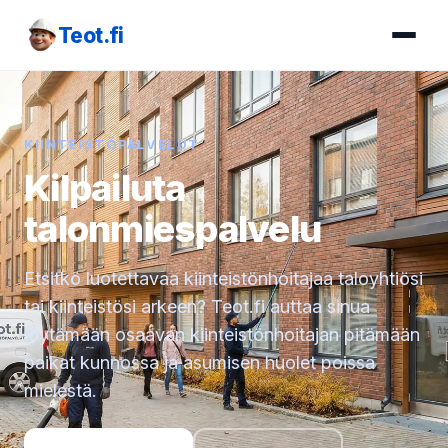
Teot.fi
KIINTEISTÖPALVELUT
Kilpailuta
talonmiespalvelu
Etsitkö luotettavaa kiinteistönhoitajaa taloyhtiösi
tai kiinteistösi arkeen? Teot.fi auttaa sinua
löytämään osaavan kiinteistönhoitajan pitämään
paikat kunnossa ja asumisen huolet poissa
mielestä.