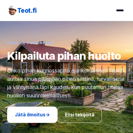
Teot.fi
PIHA JA PUUTARHA
Kilpailuta pihan huolto
Onko pihan kunnossapito ajankohtaista? Teot.fi
auttaa sinua pitämään pihan siistinä, turvallisena
ja viihtyisänä läpi kauden, kun puutarhuri hoitaa
huollon suunnitelmallisesti.
Jätä ilmoitus
→
Etsi tekijöitä