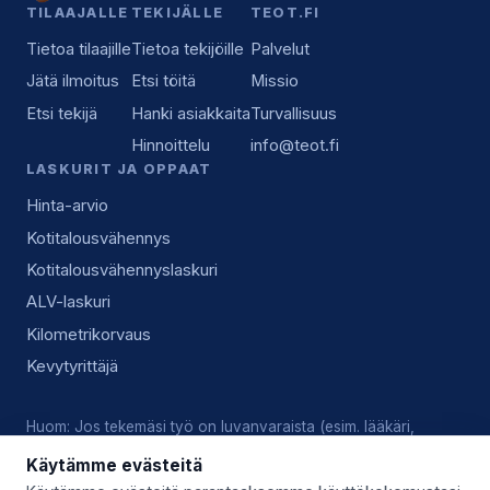
TILAAJALLE
TEKIJÄLLE
TEOT.FI
Tietoa tilaajille
Tietoa tekijöille
Palvelut
Jätä ilmoitus
Etsi töitä
Missio
Etsi tekijä
Hanki asiakkaita
Turvallisuus
Hinnoittelu
info@teot.fi
LASKURIT JA OPPAAT
Hinta-arvio
Kotitalousvähennys
Kotitalousvähennyslaskuri
ALV-laskuri
Kilometrikorvaus
Kevytyrittäjä
Huom: Jos tekemäsi työ on luvanvaraista (esim. lääkäri,
lukkoseppä, sähköasennus), vastaat tekijänä itse voimassa
Käytämme evästeitä
olevista luvista, pätevyyksistä ja alan käytännöistä.