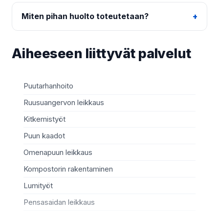
Miten pihan huolto toteutetaan?
Aiheeseen liittyvät palvelut
Puutarhanhoito
Lu
Ruusuangervon leikkaus
Pi
Kitkemistyöt
Pi
Puun kaadot
Pu
Omenapuun leikkaus
Sy
Kompostorin rakentaminen
Ku
Lumityöt
Ma
Pensasaidan leikkaus
Pi