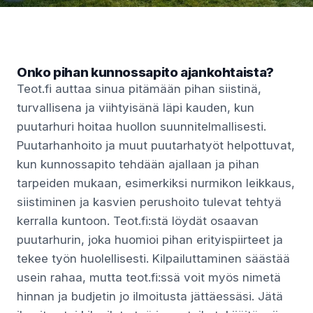
Onko pihan kunnossapito ajankohtaista?
Teot.fi auttaa sinua pitämään pihan siistinä,
turvallisena ja viihtyisänä läpi kauden, kun
puutarhuri hoitaa huollon suunnitelmallisesti.
Puutarhanhoito ja muut puutarhatyöt helpottuvat,
kun kunnossapito tehdään ajallaan ja pihan
tarpeiden mukaan, esimerkiksi nurmikon leikkaus,
siistiminen ja kasvien perushoito tulevat tehtyä
kerralla kuntoon. Teot.fi:stä löydät osaavan
puutarhurin, joka huomioi pihan erityispiirteet ja
tekee työn huolellisesti. Kilpailuttaminen säästää
usein rahaa, mutta teot.fi:ssä voit myös nimetä
hinnan ja budjetin jo ilmoitusta jättäessäsi. Jätä