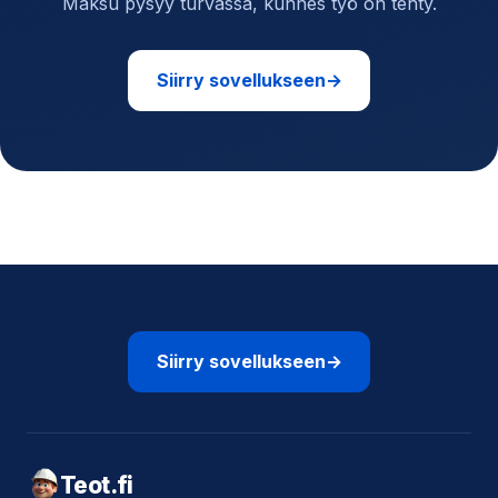
Maksu pysyy turvassa, kunnes työ on tehty.
Siirry sovellukseen
→
Siirry sovellukseen
→
Teot.fi