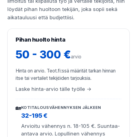
ilmoitus tai kilpailuta työ ja vertaile tekijöitä, niin
löydät pihan huoltoon tekijän, joka sopii sekä
aikatauluusi että budjettiisi.
Pihan huolto hinta
50 - 300 €
arvio
Hinta on arvio. Teot.fi:ssä määrität tarkan hinnan
itse tai vertailet tekijöiden tarjouksia.
Laske hinta-arvio tälle työlle →
🏡
KOTITALOUSVÄHENNYKSEN JÄLKEEN
32-195 €
Arvioitu vähennys n. 18-105 €. Suuntaa-
antava arvio. Lopullinen vähennys