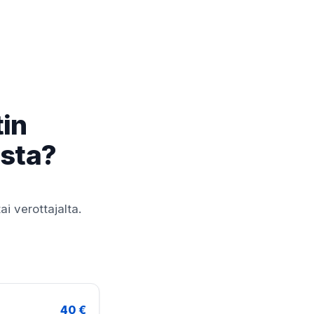
tin
ista?
i verottajalta.
40 €