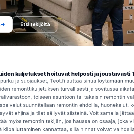
s
→
Etsi tekijöitä
iden kuljetukset hoituvat helposti ja joustavasti T
purku ja suojaukset, Teot.fi auttaa sinua löytämään m
den remonttikuljetuksen turvallisesti ja sovitussa aikat
 välivarastoon, toiseen asuntoon tai takaisin remontin va
uspalvelut suunnitellaan remontin ehdoilla, huonekalut, 
yvät ehjinä ja tilat säilyvät siisteinä. Voit samalla jättä
ytää myös remontin tekijän, jos haussa on osaaja, joka vi
sä kilpailuttaminen kannattaa, sillä hinnat voivat vaihdell