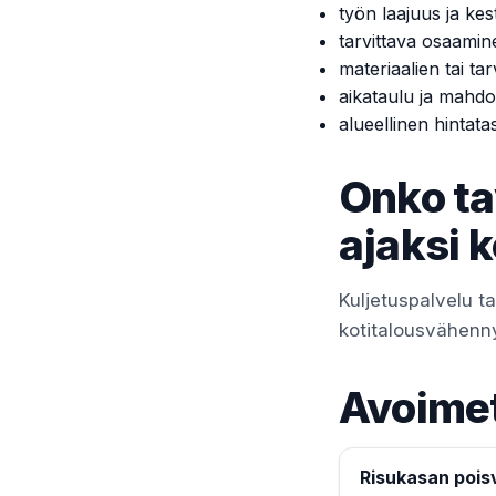
työn laajuus ja kes
tarvittava osaamin
materiaalien tai tar
aikataulu ja mahdol
alueellinen hintata
Onko ta
ajaksi 
Kuljetuspalvelu ta
kotitalousvähennys
Avoimet
Risukasan poisv