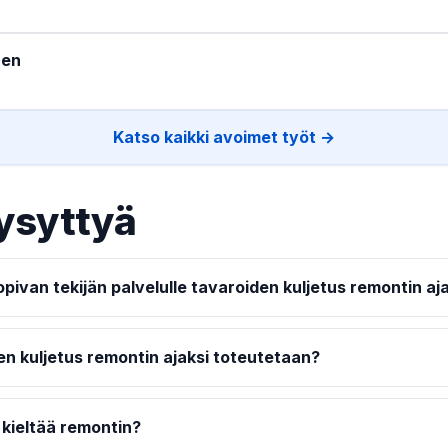
nen
Katso kaikki avoimet työt →
ysyttyä
pivan tekijän palvelulle tavaroiden kuljetus remontin aj
en kuljetus remontin ajaksi toteutetaan?
 kieltää remontin?