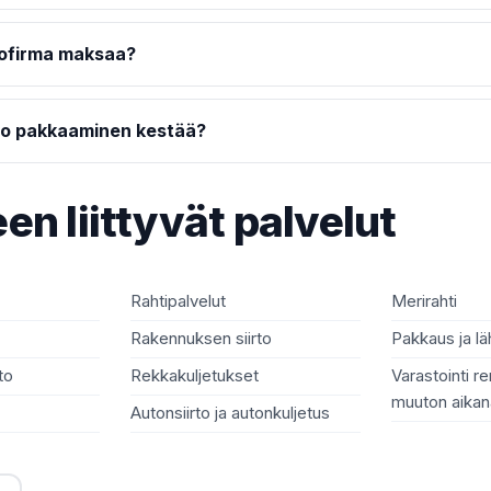
tofirma maksaa?
o pakkaaminen kestää?
en liittyvät palvelut
Rahtipalvelut
Merirahti
Rakennuksen siirto
Pakkaus ja lä
to
Rekkakuljetukset
Varastointi re
muuton aikan
Autonsiirto ja autonkuljetus