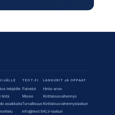
KIJÄLLE
TEOT.FI
LASKURIT JA OPPAAT
toa tekijöille
Palvelut
Hinta-arvio
i töitä
Missio
Kotitalousvähennys
ki asiakkaita
Turvallisuus
Kotitalousvähennyslaskuri
noittelu
info@teot.fi
ALV-laskuri