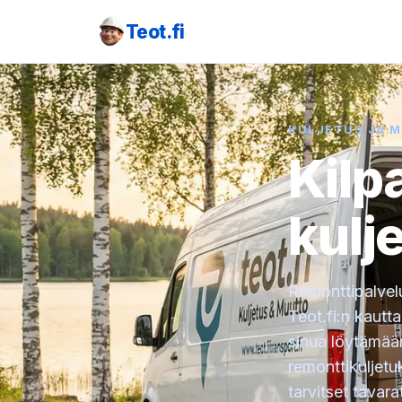
Teot.fi
KULJETUS JA 
Kilp
kulj
Remonttipalvelu
Teot.fi:n kautt
sinua löytämää
remonttikuljetuk
tarvitset tavar