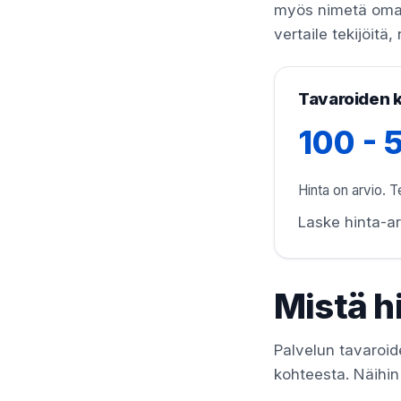
myös nimetä oman h
vertaile tekijöitä
Tavaroiden k
100 - 
Hinta on arvio. Te
Laske hinta-ar
Mistä h
Palvelun tavaroide
kohteesta. Näihin 