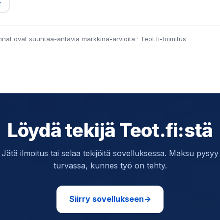
→
innat ovat suuntaa-antavia markkina-arvioita · Teot.fi-toimitus
Löydä tekijä Teot.fi:stä
Jätä ilmoitus tai selaa tekijöitä sovelluksessa. Maksu pysyy
turvassa, kunnes työ on tehty.
Siirry sovellukseen
→