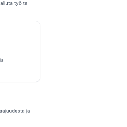
ailuta työ tai
ia.
laajuudesta ja