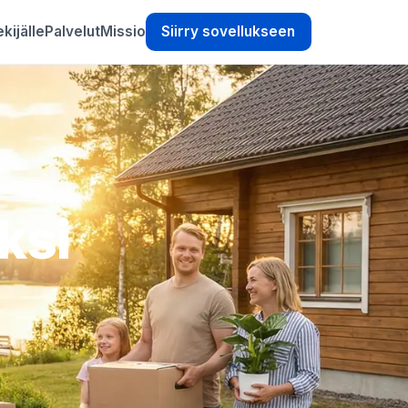
kijälle
Palvelut
Missio
Siirry sovellukseen
ksi