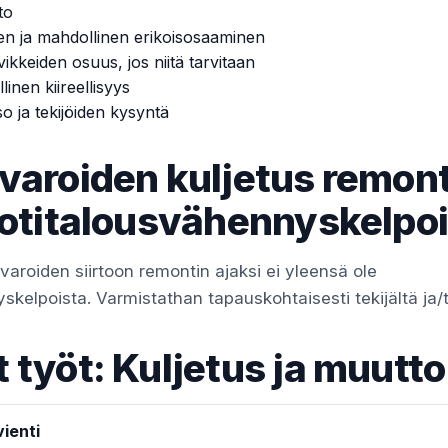
to
en ja mahdollinen erikoisosaaminen
vikkeiden osuus, jos niitä tarvitaan
linen kiireellisyys
so ja tekijöiden kysyntä
varoiden kuljetus remon
kotitalousvähennyskelpo
varoiden siirtoon remontin ajaksi ei yleensä ole
kelpoista. Varmistathan tapauskohtaisesti tekijältä ja/ta
 työt: Kuljetus ja muutto
ienti