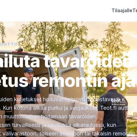
Tilaajalle
Te
MUUTTO
ailuta tavaroiden
etus remontin aja
iden kuljetukset hoituvat helposti ja joustavasti
a. Kun kotona alkaa purku ja suojaukset, Teot.fi auttaa
n muuttomiehen hoitamaan tavaroiden
sen turvallisesti ja sovitussa aikataulussa, kun
at välivarastoon, toiseen asuntoon tai takaisin remontin