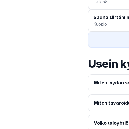
Helsinki
Sauna siirtämi
Kuopio
Usein k
Miten löydän so
Miten tavaroid
Voiko taloyhtiö