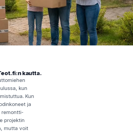
eot.fi:n kautta.
uuttomiehen
aulussa, kun
lmistuttua. Kun
kodinkoneet ja
ä remontti-
e projektin
a, mutta voit