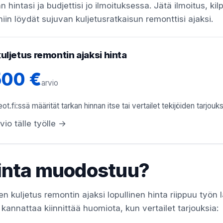
intasi ja budjettisi jo ilmoituksessa. Jätä ilmoitus, kilp
, niin löydät sujuvan kuljetusratkaisun remonttisi ajaksi.
uljetus remontin ajaksi hinta
500 €
arvio
ot.fi:ssä määrität tarkan hinnan itse tai vertailet tekijöiden tarjouks
vio tälle työlle →
inta muodostuu?
n kuljetus remontin ajaksi lopullinen hinta riippuu työn 
kannattaa kiinnittää huomiota, kun vertailet tarjouksia: