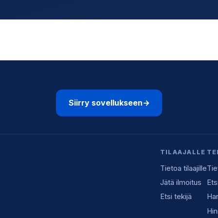
Siirry sovellukseen
→
TILAAJALLE
TE
Tietoa tilaajille
Tie
Jätä ilmoitus
Ets
Etsi tekijä
Han
Hin