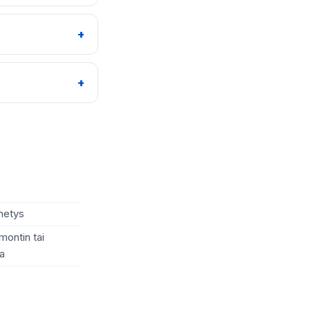
hetys
montin tai
a