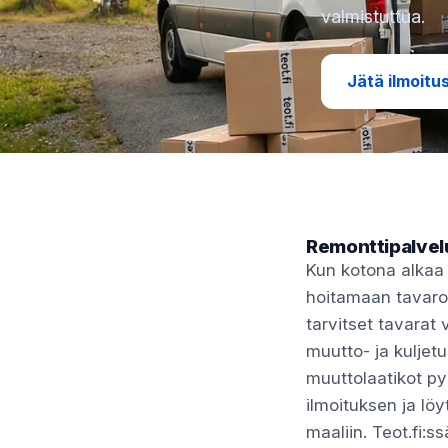
valmistuttua.
Jätä ilmoitu
Remonttipalvelu
Kun kotona alkaa 
hoitamaan tavaroi
tarvitset tavarat
muutto- ja kuljet
muuttolaatikot pys
ilmoituksen ja lö
maaliin. Teot.fi:s