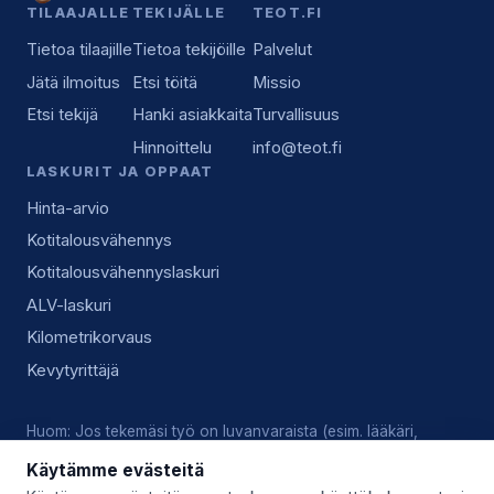
TILAAJALLE
TEKIJÄLLE
TEOT.FI
Tietoa tilaajille
Tietoa tekijöille
Palvelut
Jätä ilmoitus
Etsi töitä
Missio
Etsi tekijä
Hanki asiakkaita
Turvallisuus
Hinnoittelu
info@teot.fi
LASKURIT JA OPPAAT
Hinta-arvio
Kotitalousvähennys
Kotitalousvähennyslaskuri
ALV-laskuri
Kilometrikorvaus
Kevytyrittäjä
Huom: Jos tekemäsi työ on luvanvaraista (esim. lääkäri,
lukkoseppä, sähköasennus), vastaat tekijänä itse voimassa
Käytämme evästeitä
olevista luvista, pätevyyksistä ja alan käytännöistä.