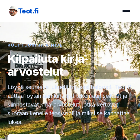
Teot.fi
KULTTUURI JA VIIHDE
Kilpailuta kirja-
arvostelut
Löydä seuraava lukuelämyksesi helposti. Teot.fi
auttaa löytämään kirjailijat tekemään selkeät ja
kiinnostavat kirja-arvostelut, jotka kertovat
suoraan kenelle teos sopii ja miksi se kannattaa
lukea.