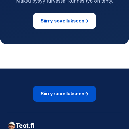
Maksu pysyy turvassa, kunnes työ on tehty.
Siirry sovellukseen
→
Siirry sovellukseen
→
Teot.fi