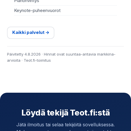
Pianonviritys
Keynote-puheenvuorot
Kaikki palvelut →
Päivitetty 4.8.2026 · Hinnat ovat suuntaa-antavia markkina-
arvioita · Teot.fi-toimitus
Löydä tekijä Teot.fi:stä
Jätä ilmoitus tai selaa tekijöitä sovelluksessa.