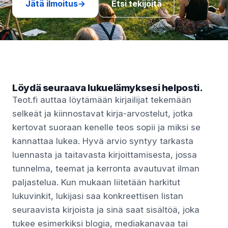
Jätä ilmoitus
→
Etsi tekijöitä
Löydä seuraava lukuelämyksesi helposti.
Teot.fi auttaa löytämään kirjailijat tekemään
selkeät ja kiinnostavat kirja-arvostelut, jotka
kertovat suoraan kenelle teos sopii ja miksi se
kannattaa lukea. Hyvä arvio syntyy tarkasta
luennasta ja taitavasta kirjoittamisesta, jossa
tunnelma, teemat ja kerronta avautuvat ilman
paljastelua. Kun mukaan liitetään harkitut
lukuvinkit, lukijasi saa konkreettisen listan
seuraavista kirjoista ja sinä saat sisältöä, joka
tukee esimerkiksi blogia, mediakanavaa tai