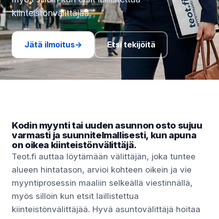
kiinteistönvälittäjää.
Jätä ilmoitus
→
Etsi tekijöitä
Kodin myynti tai uuden asunnon osto sujuu
varmasti ja suunnitelmallisesti, kun apuna
on oikea kiinteistönvälittäjä.
Teot.fi auttaa löytämään välittäjän, joka tuntee
alueen hintatason, arvioi kohteen oikein ja vie
myyntiprosessin maaliin selkeällä viestinnällä,
myös silloin kun etsit laillistettua
kiinteistönvälittäjää. Hyvä asuntovälittäjä hoitaa