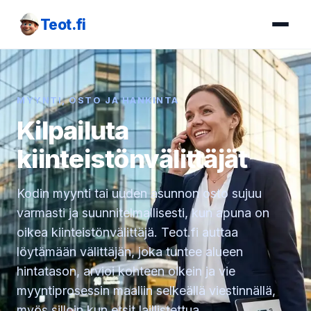
Teot.fi
MYYNTI, OSTO JA HANKINTA
Kilpailuta
kiinteistönvälittäjät
Kodin myynti tai uuden asunnon osto sujuu
varmasti ja suunnitelmallisesti, kun apuna on
oikea kiinteistönvälittäjä. Teot.fi auttaa
löytämään välittäjän, joka tuntee alueen
hintatason, arvioi kohteen oikein ja vie
myyntiprosessin maaliin selkeällä viestinnällä,
myös silloin kun etsit laillistettua