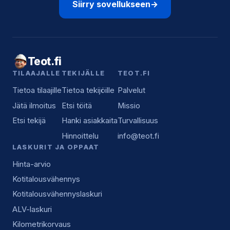
Siirry sovellukseen
→
Teot.fi
TILAAJALLE
TEKIJÄLLE
TEOT.FI
Tietoa tilaajille
Tietoa tekijöille
Palvelut
Jätä ilmoitus
Etsi töitä
Missio
Etsi tekijä
Hanki asiakkaita
Turvallisuus
Hinnoittelu
info@teot.fi
LASKURIT JA OPPAAT
Hinta-arvio
Kotitalousvähennys
Kotitalousvähennyslaskuri
ALV-laskuri
Kilometrikorvaus