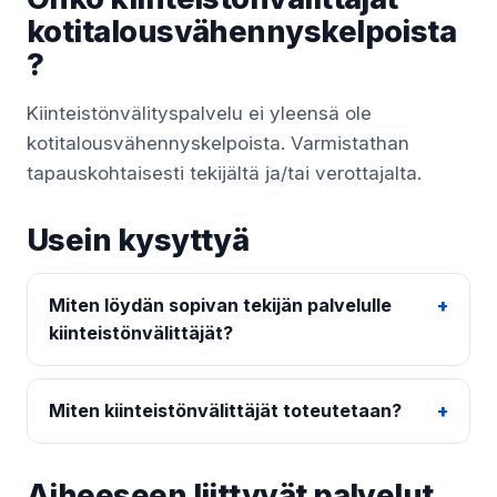
kotitalousvähennyskelpoista
?
Kiinteistönvälityspalvelu ei yleensä ole
kotitalousvähennyskelpoista. Varmistathan
tapauskohtaisesti tekijältä ja/tai verottajalta.
Usein kysyttyä
Miten löydän sopivan tekijän palvelulle
kiinteistönvälittäjät?
Miten kiinteistönvälittäjät toteutetaan?
Aiheeseen liittyvät palvelut