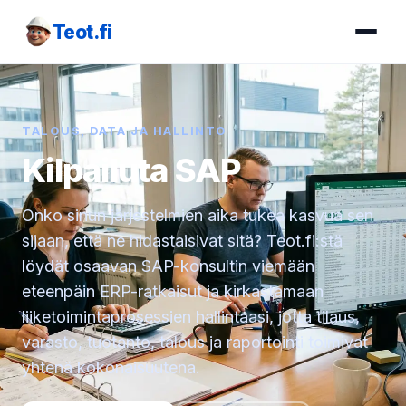
Teot.fi
TALOUS, DATA JA HALLINTO
Kilpailuta SAP
Onko sinun järjestelmien aika tukea kasvua sen
sijaan, että ne hidastaisivat sitä? Teot.fi:stä
löydät osaavan SAP-konsultin viemään
eteenpäin ERP-ratkaisut ja kirkastamaan
liiketoimintaprosessien hallintaasi, jotta tilaus,
varasto, tuotanto, talous ja raportointi toimivat
yhtenä kokonaisuutena.