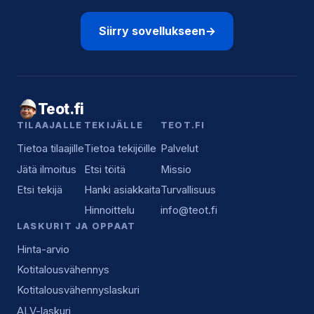
Siirry sovellukseen
→
Teot.fi
TILAAJALLE
TEKIJÄLLE
TEOT.FI
Tietoa tilaajille
Tietoa tekijöille
Palvelut
Jätä ilmoitus
Etsi töitä
Missio
Etsi tekijä
Hanki asiakkaita
Turvallisuus
Hinnoittelu
info@teot.fi
LASKURIT JA OPPAAT
Hinta-arvio
Kotitalousvähennys
Kotitalousvähennyslaskuri
ALV-laskuri