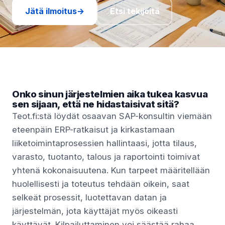
Jätä ilmoitus
→
Etsi tekijöitä
Onko sinun järjestelmien aika tukea kasvua
sen sijaan, että ne hidastaisivat sitä?
Teot.fi:stä löydät osaavan SAP-konsultin viemään
eteenpäin ERP-ratkaisut ja kirkastamaan
liiketoimintaprosessien hallintaasi, jotta tilaus,
varasto, tuotanto, talous ja raportointi toimivat
yhtenä kokonaisuutena. Kun tarpeet määritellään
huolellisesti ja toteutus tehdään oikein, saat
selkeät prosessit, luotettavan datan ja
järjestelmän, jota käyttäjät myös oikeasti
käyttävät. Kilpailuttaminen voi säästää rahaa,