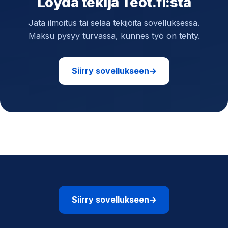
Löydä tekijä Teot.fi:stä
Jätä ilmoitus tai selaa tekijöitä sovelluksessa.
Maksu pysyy turvassa, kunnes työ on tehty.
Siirry sovellukseen
→
Siirry sovellukseen
→