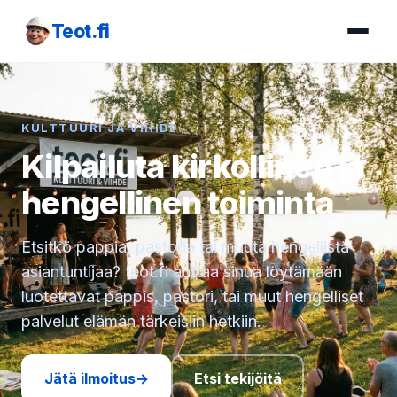
Teot.fi
KULTTUURI JA VIIHDE
Kilpailuta kirkollinen ja
hengellinen toiminta
Etsitkö pappia, pastoria tai muuta hengellistä
asiantuntijaa? teot.fi auttaa sinua löytämään
luotettavat pappis, pastori, tai muut hengelliset
palvelut elämän tärkeisiin hetkiin.
Jätä ilmoitus
→
Etsi tekijöitä