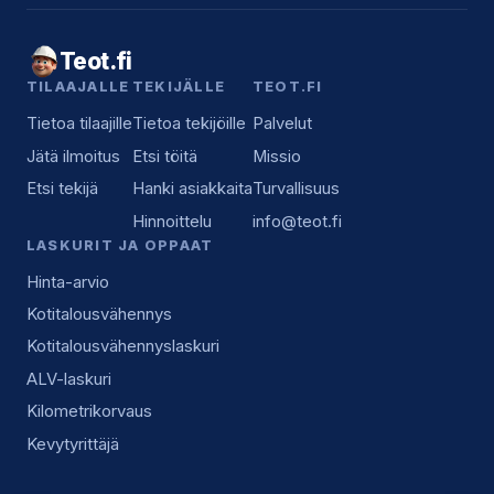
Teot.fi
TILAAJALLE
TEKIJÄLLE
TEOT.FI
Tietoa tilaajille
Tietoa tekijöille
Palvelut
Jätä ilmoitus
Etsi töitä
Missio
Etsi tekijä
Hanki asiakkaita
Turvallisuus
Hinnoittelu
info@teot.fi
LASKURIT JA OPPAAT
Hinta-arvio
Kotitalousvähennys
Kotitalousvähennyslaskuri
ALV-laskuri
Kilometrikorvaus
Kevytyrittäjä