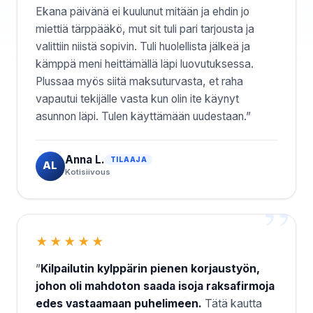
Ekana päivänä ei kuulunut mitään ja ehdin jo
miettiä tärppääkö, mut sit tuli pari tarjousta ja
valittiin niistä sopivin. Tuli huolellista jälkeä ja
kämppä meni heittämällä läpi luovutuksessa.
Plussaa myös siitä maksuturvasta, et raha
vapautui tekijälle vasta kun olin ite käynyt
asunnon läpi. Tulen käyttämään uudestaan.”
Anna L.
TILAAJA
AL
Kotisiivous
★★★★★
”
Kilpailutin kylppärin pienen korjaustyön,
johon oli mahdoton saada isoja raksafirmoja
edes vastaamaan puhelimeen.
Tätä kautta