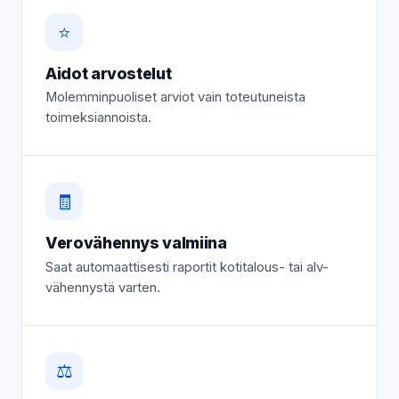
⭐
Aidot arvostelut
Molemminpuoliset arviot vain toteutuneista
toimeksiannoista.
🧾
Verovähennys valmiina
Saat automaattisesti raportit kotitalous- tai alv-
vähennystä varten.
⚖️