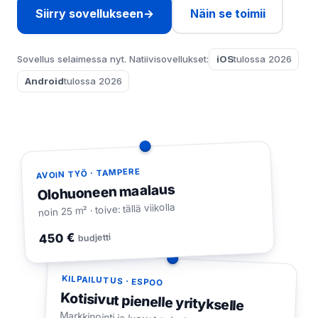
Siirry sovellukseen
→
Näin se toimii
Sovellus selaimessa nyt. Natiivisovellukset:
iOS
tulossa 2026
Android
tulossa 2026
AVOIN TYÖ · TAMPERE
Olohuoneen maalaus
noin 25 m² · toive: tällä viikolla
450 €
budjetti
KILPAILUTUS · ESPOO
Kotisivut pienelle yritykselle