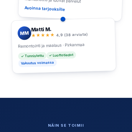
Markkinointi ja luovat palvelut
Avoinna tarjouksille
Matti M.
MM
4,9 (38 arviota)
★★★★★
Remontointi ja maalaus · Pirkanmaa
✓ Luottotiedot
✓ Tunnistettu
Vakuutus voimassa
NÄIN SE TOIMII