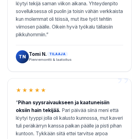
löytyi tekijä saman viikon aikana. Yhteydenpito
sovelluksessa oli puolin ja toisin vähän verkkaista
kun molemmat oli töissä, mut itse työt tehtiin
viimosen päälle. Oikein hyvä työkalu tällaisiin
pikkuhommiin.”
Tomi N.
TILAAJA
TN
Pienremontti & laatoitus
★★★★★
”
Pihan syysraivaukseen ja kaatuneisiin
oksiin hain tekijää.
Pari päivää siinä meni että
löytyi tyyppi jolla oli kalusto kunnossa, mut kaveri
tuli peräkärryn kanssa paikan päälle ja pisti pihan
kuntoon. Tykkään siitä ettei tarvitse arpoa