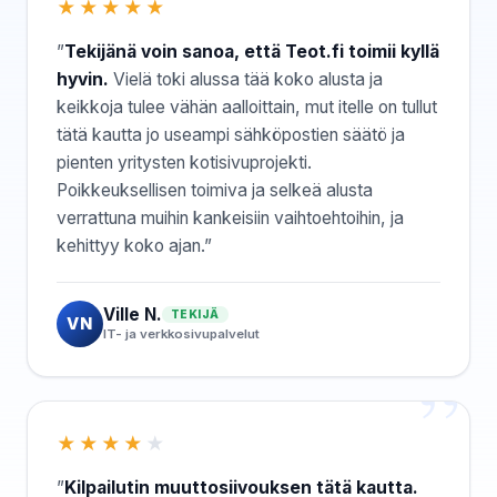
★★★★★
”
Tekijänä voin sanoa, että Teot.fi toimii kyllä
hyvin.
Vielä toki alussa tää koko alusta ja
keikkoja tulee vähän aalloittain, mut itelle on tullut
tätä kautta jo useampi sähköpostien säätö ja
pienten yritysten kotisivuprojekti.
Poikkeuksellisen toimiva ja selkeä alusta
verrattuna muihin kankeisiin vaihtoehtoihin, ja
kehittyy koko ajan.”
Ville N.
TEKIJÄ
VN
IT- ja verkkosivupalvelut
★★★★
★
”
Kilpailutin muuttosiivouksen tätä kautta.