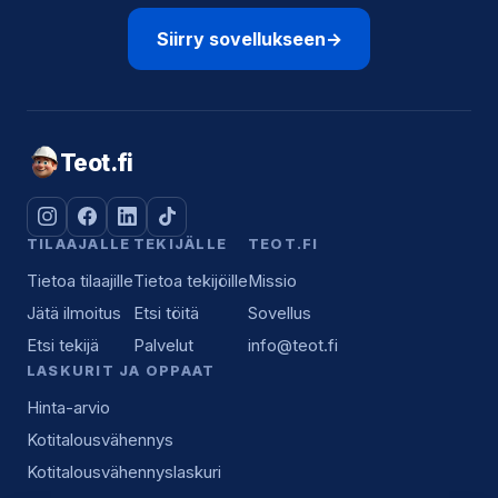
Siirry sovellukseen
→
Teot.fi
TILAAJALLE
TEKIJÄLLE
TEOT.FI
Tietoa tilaajille
Tietoa tekijöille
Missio
Jätä ilmoitus
Etsi töitä
Sovellus
Etsi tekijä
Palvelut
info@teot.fi
LASKURIT JA OPPAAT
Hinta-arvio
Kotitalousvähennys
Kotitalousvähennyslaskuri