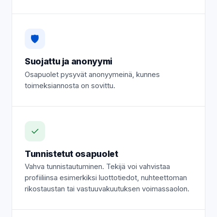
🛡️
Suojattu ja anonyymi
Osapuolet pysyvät anonyymeinä, kunnes
toimeksiannosta on sovittu.
✓
Tunnistetut osapuolet
Vahva tunnistautuminen. Tekijä voi vahvistaa
profiiliinsa esimerkiksi luottotiedot, nuhteettoman
rikostaustan tai vastuuvakuutuksen voimassaolon.