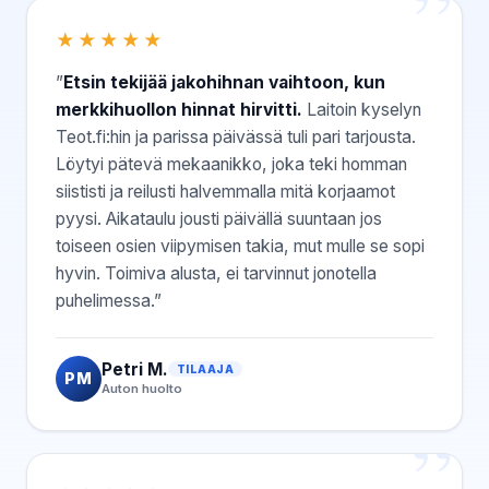
★★★★★
”
Etsin tekijää jakohihnan vaihtoon, kun
merkkihuollon hinnat hirvitti.
Laitoin kyselyn
Teot.fi:hin ja parissa päivässä tuli pari tarjousta.
Löytyi pätevä mekaanikko, joka teki homman
siististi ja reilusti halvemmalla mitä korjaamot
pyysi. Aikataulu jousti päivällä suuntaan jos
toiseen osien viipymisen takia, mut mulle se sopi
hyvin. Toimiva alusta, ei tarvinnut jonotella
puhelimessa.”
Petri M.
TILAAJA
PM
Auton huolto