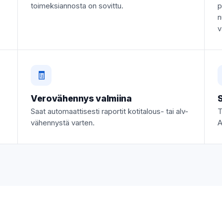
toimeksiannosta on sovittu.
p
n
v
🧾
Verovähennys valmiina
S
Saat automaattisesti raportit kotitalous- tai alv-
T
vähennystä varten.
A