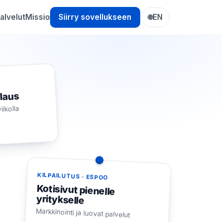
alvelut
Missio
Siirry sovellukseen
EN
🌐
laus
iikolla
KILPAILUTUS · ESPOO
Kotisivut pienelle
yritykselle
Markkinointi ja luovat palvelut