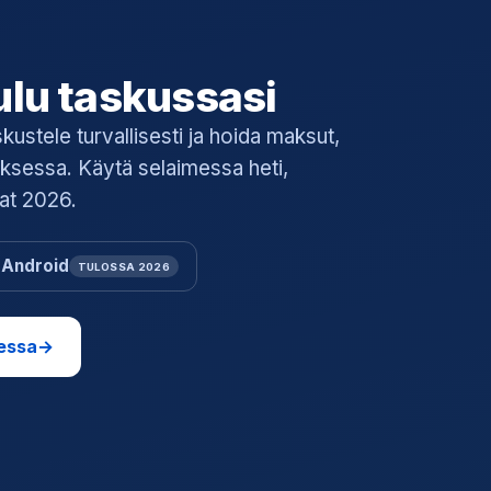
ulu taskussasi
skustele turvallisesti ja hoida maksut,
ksessa. Käytä selaimessa heti,
vat 2026.
Android
TULOSSA 2026
essa
→