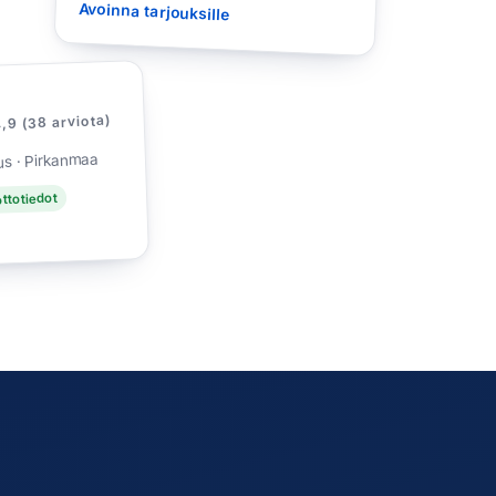
Avoinna tarjouksille
,9 (38 arviota)
us · Pirkanmaa
ttotiedot