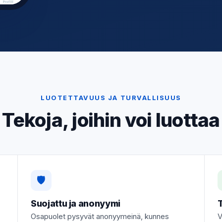
LUOTETTAVUUS JA TURVALLISUUS
Tekoja, joihin voi luottaa
🛡️
Suojattu ja anonyymi
Osapuolet pysyvät anonyymeinä, kunnes
V