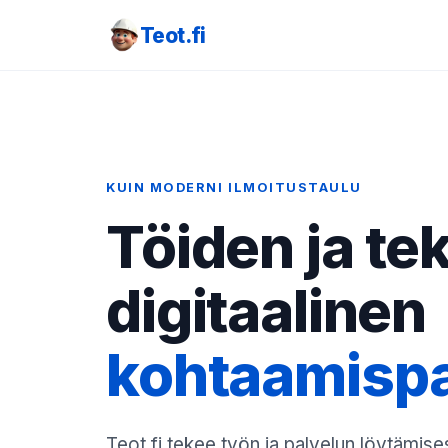
Teot.fi
KUIN MODERNI ILMOITUSTAULU
Töiden ja te
digitaalinen
kohtaamisp
Teot.fi tekee työn ja palvelun löytämises