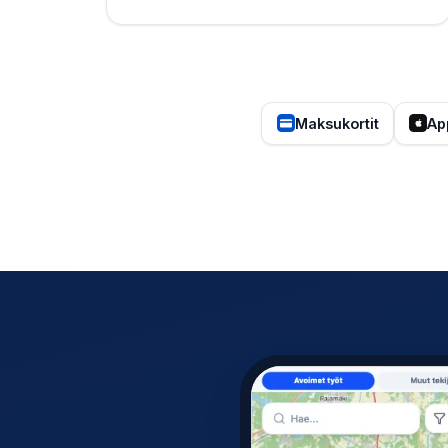
Maksukortit
Ap