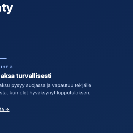
hty
IHE 3
aksa turvallisesti
ksu pysyy suojassa ja vapautuu tekijälle
sta, kun olet hyväksynyt lopputuloksen.
sää →