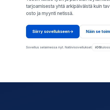
tarjoamisesta yhtä arkipäiväistä kuin ta
osto ja myynti netissä.
Siirry sovellukseen
→
Näin se toimi
Sovellus selaimessa nyt. Natiivisovellukset:
iOS
tulos