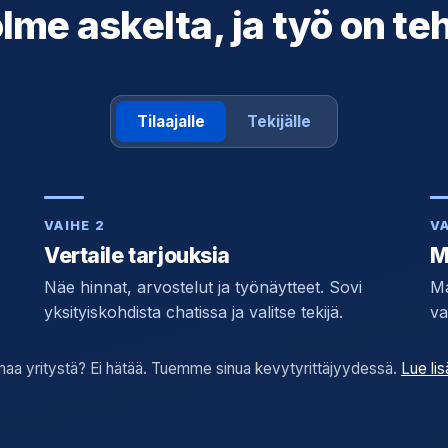
lme askelta, ja työ on te
Tilaajalle
Tekijälle
VAIHE 2
VA
Vertaile tarjouksia
M
Näe hinnat, arvostelut ja työnäytteet. Sovi
Ma
yksityiskohdista chatissa ja valitse tekijä.
va
maa yritystä? Ei hätää. Tuemme sinua kevytyrittäjyydessä.
Lue li