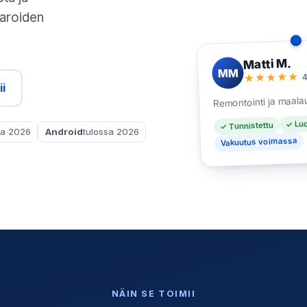
varoiden
Matti M.
MM
4
★★★★★
i
Remontointi ja maala
✓ Luo
✓ Tunnistettu
sa 2026
Android
tulossa 2026
Vakuutus voimassa
NÄIN SE TOIMII