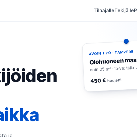
Tilaajalle
Tekijälle
P
AVOIN TYÖ · TAMPERE
Olohuoneen maa
noin 25 m² · toive: tällä v
kijöiden
450 €
budjetti
aikka
tä ja