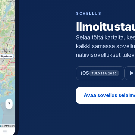
SOVELLUS
Ilmoitusta
Selaa töitä kartalta, ke
kaikki samassa sovellu
natiivisovellukset tule
iOS
▶ 
TULOSSA 2026
Avaa sovellus selaim