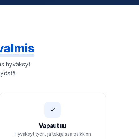
valmis
es hyväksyt
työstä.
✓
Vapautuu
Hyväksyt työn, ja tekijä saa palkkion