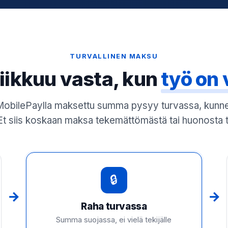
TURVALLINEN MAKSU
liikkuu vasta, kun
työ on 
ai MobilePaylla maksettu summa pysyy turvassa, kunn
Et siis koskaan maksa tekemättömästä tai huonosta 
🔒
→
→
Raha turvassa
Summa suojassa, ei vielä tekijälle